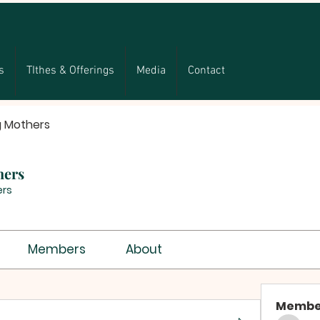
s
TIthes & Offerings
Media
Contact
g Mothers
hers
rs
Members
About
Membe