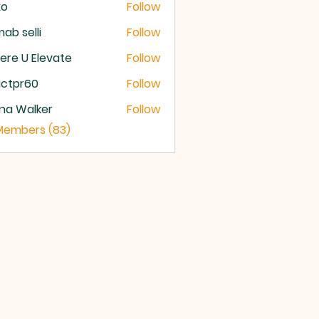
xo
Follow
ab selli
Follow
selli
re U Elevate
Follow
U Elevate
ictpr60
Follow
pr60
na Walker
Follow
 Members (83)