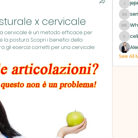
jeji
jejixo
sem
turale x cervicale
semab 
Whe
Where 
la cervicale è un metodo efficace per 
ce1
e la postura. Scopri i benefici della 
ce1ict
 gli esercizi corretti per una cervicale 
Ale
See All