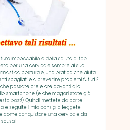
stura impeccabile e della salute al top! 
greto per una cervicale sempre al suo 
innastica posturale, una pratica che aiuta 
i sbagliati e a prevenire problemi futuri. E 
 che passate ore e ore davanti allo 
lo smartphone (e che magari state già 
to post!). Quindi, mettete da parte i 
a e seguite il mio consiglio: leggete 
ite come conquistare una cervicale da 
è scusa!