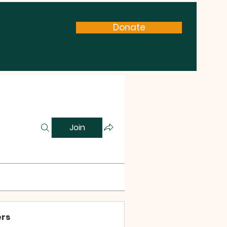
Donate
Join
rs