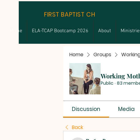
FIRST BAPTIST CHURCH
Home
ELA-TCAP Bootcamp 2026
About
Ministrie
Home
Groups
Workin
Working Mot
Public
·
83 membe
Discussion
Media
Back