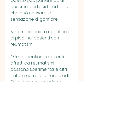
Questo può portare ad un 
accumulo di liquidi nei tessuti 
che può causare la 
sensazione di gonfiore.
Sintomi associati al gonfiore 
ai piedi nei pazienti con 
reumatismi
Oltre al gonfiore, i pazienti 
affetti da reumatismi 
possono sperimentare altri 
sintomi correlati ai loro piedi. 
Questi sintomi includono:
- Dolore alle articolazioni
- rigidità alle articolazioni
- arrossamento e calore alle 
articolazioni