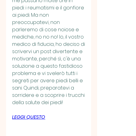
me passano molte ore in 
piedi: i reumatismi e il gonfiore 
ai piedi. Ma non 
preoccupatevi, non 
parleremo di cose noiose e 
mediche, no no no! Io, il vostro 
medico di fiducia, ho deciso di 
scrivervi un post divertente e 
motivante, perché sì, c'è una 
soluzione a questo fastidioso 
problema e vi svelerò tutti i 
segreti per avere piedi belli e 
sani. Quindi, preparatevi a 
sorridere e a scoprire i trucchi 
della salute dei piedi!
LEGGI QUESTO