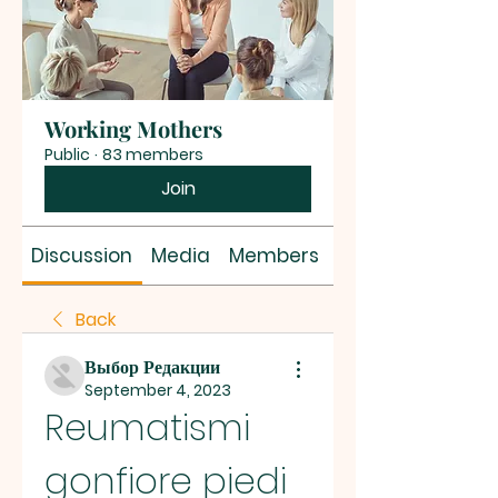
Working Mothers
Public
·
83 members
Join
Discussion
Media
Members
About
Back
Выбор Редакции
September 4, 2023
Reumatismi 
gonfiore piedi