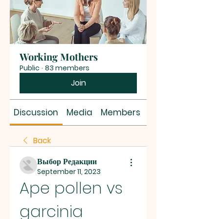
Working Mothers
Public
·
83 members
Join
Discussion
Media
Members
About
Back
Выбор Редакции
September 11, 2023
Ape pollen vs 
garcinia 