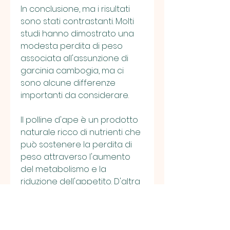
In conclusione, ma i risultati 
sono stati contrastanti. Molti 
studi hanno dimostrato una 
modesta perdita di peso 
associata all'assunzione di 
garcinia cambogia, ma ci 
sono alcune differenze 
importanti da considerare.
Il polline d'ape è un prodotto 
naturale ricco di nutrienti che 
può sostenere la perdita di 
peso attraverso l'aumento 
del metabolismo e la 
riduzione dell'appetito. D'altra 
parte, la garcinia cambogia 
contiene un composto 
chimico che agisce 