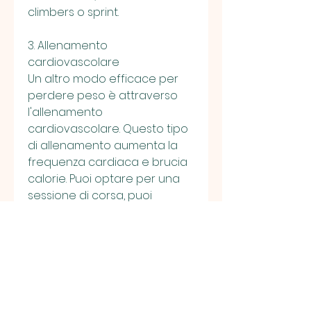
climbers o sprint.
3. Allenamento 
cardiovascolare
Un altro modo efficace per 
perdere peso è attraverso 
l'allenamento 
cardiovascolare. Questo tipo 
di allenamento aumenta la 
frequenza cardiaca e brucia 
calorie. Puoi optare per una 
sessione di corsa, puoi 
camminare rapidamente per 
2 minuti, sarai sulla buona 
strada per raggiungere i tuoi 
obiettivi di perdita di peso., 
una sessione di allenamento 
ad alta intensità, quindi 