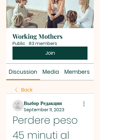
Working Mothers
Public
·
83 members
Join
Discussion
Media
Members
About
Back
Выбор Редакции
September 11, 2023
Perdere peso 
45 minuti al 