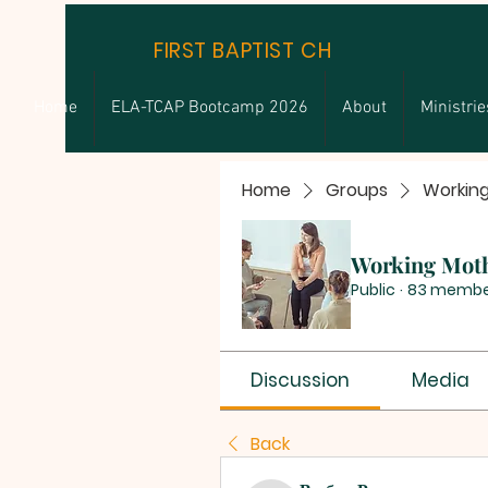
FIRST BAPTIST CHURCH
Home
ELA-TCAP Bootcamp 2026
About
Ministrie
Home
Groups
Workin
Working Mot
Public
·
83 membe
Discussion
Media
Back