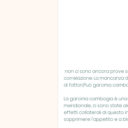
 non ci sono ancora prove scientifiche che confermino questa 
correlazione. La mancanza d
di fattori,Può garcinia cam
La garcinia cambogia è una pi
meridionale, ci sono state al
effetti collaterali di questo i
sopprimere l'appetito e a bl