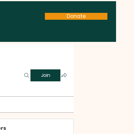
Donate
Join
rs