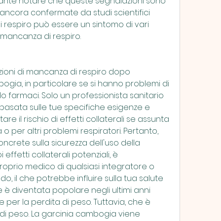
rtante notare che queste segnalazioni sono 
ancora confermate da studi scientifici 
 respiro può essere un sintomo di vari 
a mancanza di respiro.
oni di mancanza di respiro dopo 
ogia, in particolare se si hanno problemi di 
 farmaci. Solo un professionista sanitario 
asata sulle tue specifiche esigenze e 
e il rischio di effetti collaterali se assunta 
 per altri problemi respiratori. Pertanto, 
crete sulla sicurezza dell'uso della 
ffetti collaterali potenziali, è 
oprio medico di qualsiasi integratore o 
 il che potrebbe influire sulla tua salute 
 è diventata popolare negli ultimi anni 
per la perdita di peso. Tuttavia, che è 
 di peso. La garcinia cambogia viene 