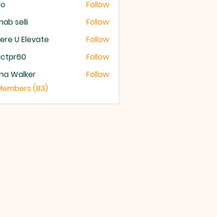
xo
Follow
ab selli
Follow
selli
re U Elevate
Follow
U Elevate
ictpr60
Follow
pr60
na Walker
Follow
 Members (83)