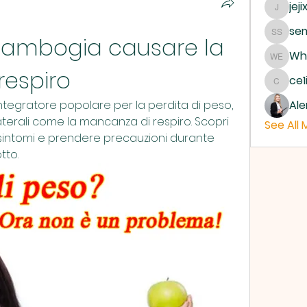
jeji
jejixo
sem
cambogia causare la 
semab 
Whe
Where 
espiro
ce1
ce1ict
tegratore popolare per la perdita di peso, 
Ale
terali come la mancanza di respiro. Scopri 
See All
sintomi e prendere precauzioni durante 
tto.