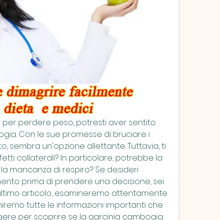
to per perdere peso, potresti aver sentito 
gia. Con le sue promesse di bruciare i 
o, sembra un'opzione allettante. Tuttavia, ti 
etti collaterali? In particolare, potrebbe la 
a mancanza di respiro? Se desideri 
nto prima di prendere una decisione, sei 
 ultimo articolo, esamineremo attentamente 
rniremo tutte le informazioni importanti che 
gere per scoprire se la garcinia cambogia 