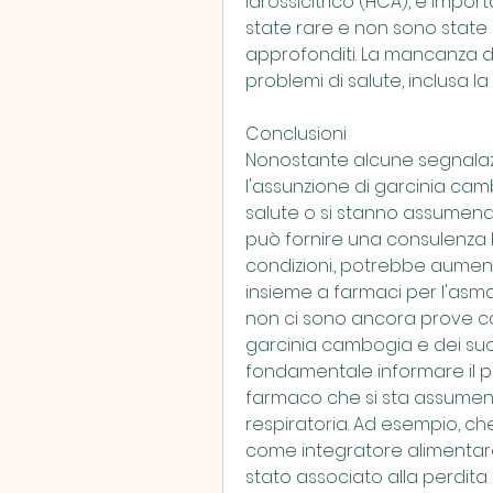
idrossicitrico (HCA), è impo
state rare e non sono state 
approfonditi. La mancanza di
problemi di salute, inclusa l
Conclusioni
Nonostante alcune segnalazi
l'assunzione di garcinia camb
salute o si stanno assumendo
può fornire una consulenza b
condizioni., potrebbe aumentar
insieme a farmaci per l'asma o
non ci sono ancora prove con
garcinia cambogia e dei suoi e
fondamentale informare il pr
farmaco che si sta assumendo,
respiratoria. Ad esempio, che
come integratore alimentare 
stato associato alla perdita