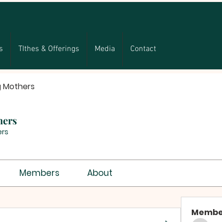
s
TIthes & Offerings
Media
Contact
g Mothers
hers
rs
Members
About
Membe