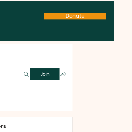
Donate
Join
rs