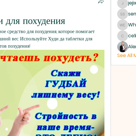
jeji
jejixo
sem
и для похудения
semab 
Whe
Where 
ное средство для похудения, которое помогает 
ce1
ний вес. Используйте Худи да таблетки для 
ce1ict
тов похудения!
Ale
See All