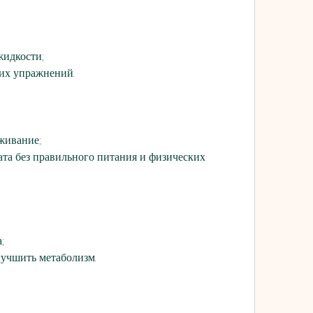
жидкости;
ких упражнений.
живание;
ата без правильного питания и физических 
;
лучшить метаболизм.