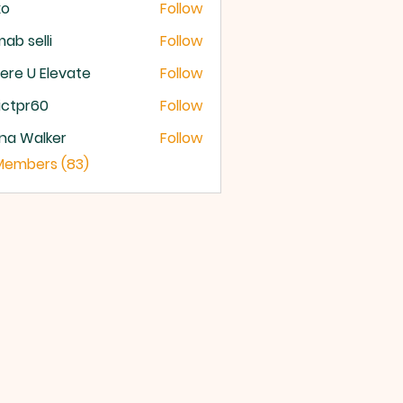
xo
Follow
ab selli
Follow
selli
re U Elevate
Follow
U Elevate
ictpr60
Follow
pr60
na Walker
Follow
 Members (83)