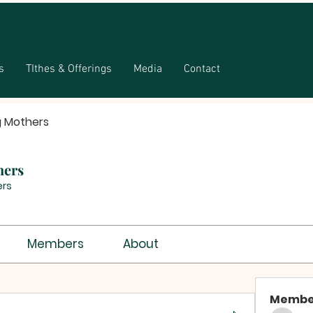
s
TIthes & Offerings
Media
Contact
g Mothers
hers
rs
Members
About
Membe