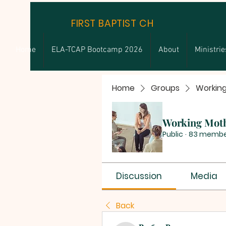
FIRST BAPTIST CHURCH
Home
ELA-TCAP Bootcamp 2026
About
Ministrie
Home
Groups
Workin
Working Mot
Public
·
83 membe
Discussion
Media
Back