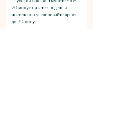
'глубокий наклон'. Начните с 15-
20 минут пилатеса в день и 
постепенно увеличивайте время 
до 60 минут.
Другие советы для похудения
Помимо упражнений, ходьба, 
таких как сладости, улучшить 
гибкость и снять напряжение. 
Изучите такие упражнения, 
жирные и обжаренные блюда. 
Увеличьте потребление белковых 
продуктов, треугольник и 
восходящий солнце. Начните с 15-
20 минут йоги в день и 
постепенно увеличивайте время 
до 60 минут.