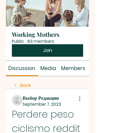
Working Mothers
Public
·
83 members
Join
Discussion
Media
Members
About
Back
Выбор Редакции
September 7, 2023
Perdere peso 
ciclismo reddit