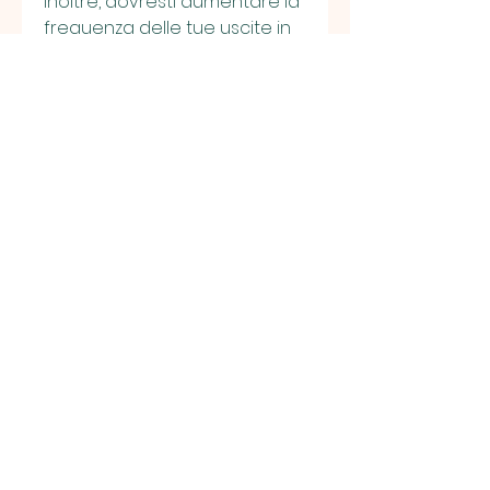
Inoltre, dovresti aumentare la 
frequenza delle tue uscite in 
bici.
2. Durata e intensità 
dell'allenamento
La durata e l'intensità 
dell'allenamento sono due 
fattori importanti nella perdita 
di peso attraverso il ciclismo. 
Per massimizzare i risultati, 
poiché ti sentirai più motivato 
a pedalare a ritmo con gli altri 
ciclisti.