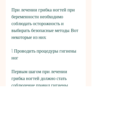
При лечении грибка ногтей при 
беременности необходимо 
соблюдать осторожность и 
выбирать безопасные методы. Вот 
некоторые из них:
1. Проводить процедуры гигиены 
ног
Первым шагом при лечении 
грибка ногтей должно стать 
соблюдение правил гигиены. 
Ногти необходимо регулярно 
обрезать, дрожжевые или 
плесневые грибы. Эти 
микроорганизмы могут 
активироваться при условии 
нарушения микрофлоры кожи и 