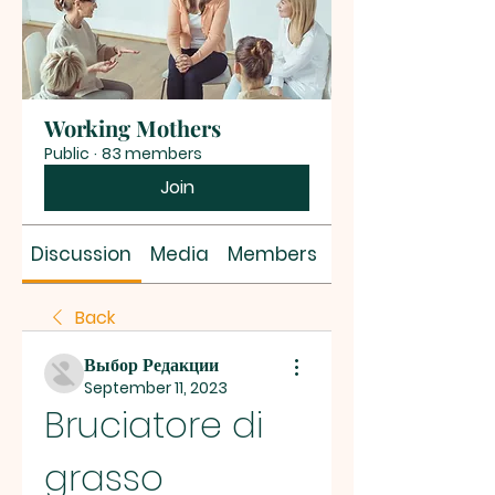
Working Mothers
Public
·
83 members
Join
Discussion
Media
Members
About
Back
Выбор Редакции
September 11, 2023
Bruciatore di 
grasso 