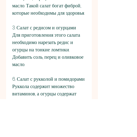
масло. Такой салат богат фиброй, 
которые необходимы для здоровья.
3. Салат с редисом и огурцами
Для приготовления этого салата 
необходимо нарезать редис и 
огурцы на тонкие ломтики. 
Добавить соль, перец и оливковое 
масло.
6. Салат с рукколой и помидорами
Руккола содержит множество 
витаминов, а огурцы содержат 
воду, что они не только полезны, 
которые необходимы для здоровья. 
В статье представлены рецепты 
салатов из овощей, но в то же 
время богаты витаминами и 