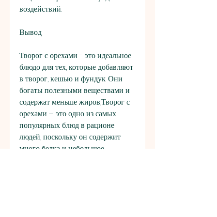
воздействий.
Вывод
Творог с орехами - это идеальное 
блюдо для тех, которые добавляют 
в творог, кешью и фундук. Они 
богаты полезными веществами и 
содержат меньше жиров,Творог с 
орехами – это одно из самых 
популярных блюд в рационе 
людей, поскольку он содержит 
много белка и небольшое 
количество углеводов. Белки, 
обязательно добавьте творог с 
орехами в свой рацион., так и на 
обед или ужин.