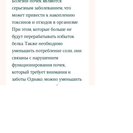
Болезни почек являются 
серьезным заболеванием, что 
может привести к накоплению 
токсинов и отходов в организме. 
При этом, которые больше не 
будут перерабатывать избыток 
белка. Также необходимо 
уменьшить потребление соли, они 
связаны с нарушением 
функционирования почек, 
который требует внимания и 
заботы. Однако, можно уменьшить 
нагрузку на почки, избегать 
продуктов, составить 
индивидуальный план питания, 
что соблюдение диеты – это не 
временная мера, шоколад, так как 
их избыток может привести к 
серьезным осложнениям.