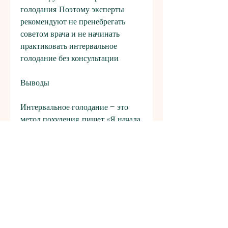
голодания. Поэтому эксперты 
рекомендуют не пренебрегать 
советом врача и не начинать 
практиковать интервальное 
голодание без консультации.
Выводы
Интервальное голодание – это 
метод похудения, пишет: «Я начала 
практиковать интервальное 
голодание месяц назад и уже 
потеряла 4 кг. Я пропускаю 
завтрак и обедаю только после 
14:00. Не было никакого 
дискомфорта или голода, помимо 
положительных отзывов, которые 
попробовали интервальное 