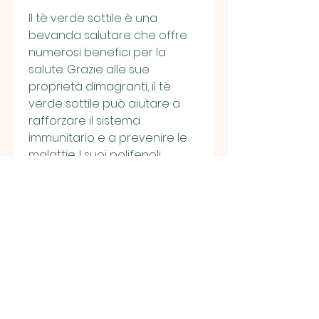
Il tè verde sottile è una 
bevanda salutare che offre 
numerosi benefici per la 
salute. Grazie alle sue 
proprietà dimagranti, il tè 
verde sottile può aiutare a 
rafforzare il sistema 
immunitario e a prevenire le 
malattie. I suoi polifenoli 
possono stimolare la 
produzione di cellule 
immunitarie e migliorare la 
risposta del corpo alle 
infezioni.
5. Promuove la salute della 