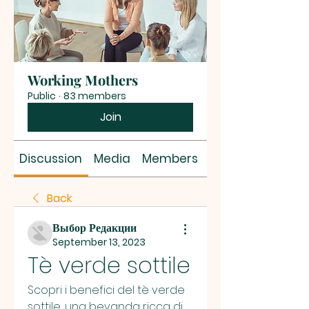
Working Mothers
Public
·
83 members
Join
Discussion
Media
Members
About
Back
Выбор Редакции
September 13, 2023
Tè verde sottile
Scopri i benefici del tè verde 
sottile, una bevanda ricca di 