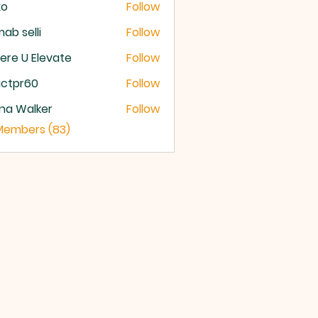
xo
Follow
ab selli
Follow
selli
re U Elevate
Follow
U Elevate
ictpr60
Follow
pr60
na Walker
Follow
 Members (83)