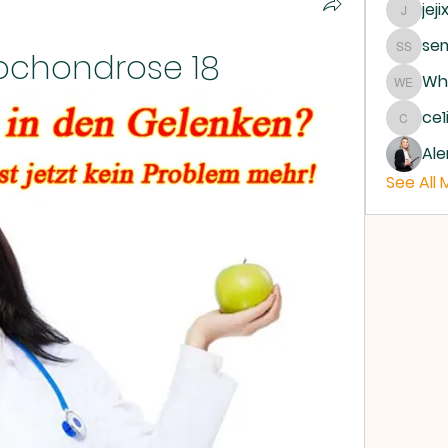
jeji
jejixo
sem
eochondrose 18
semab 
Whe
Where 
ce1
ce1ict
Ale
See All