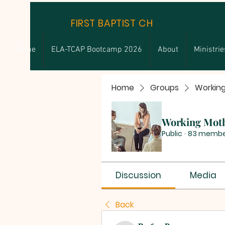
FIRST BAPTIST CHURCH
Home
ELA-TCAP Bootcamp 2026
About
Ministrie
Home
Groups
Workin
Working Mot
Public
·
83 membe
Discussion
Media
Back