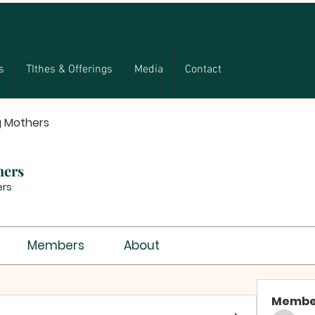
s
TIthes & Offerings
Media
Contact
g Mothers
hers
rs
Members
About
Membe