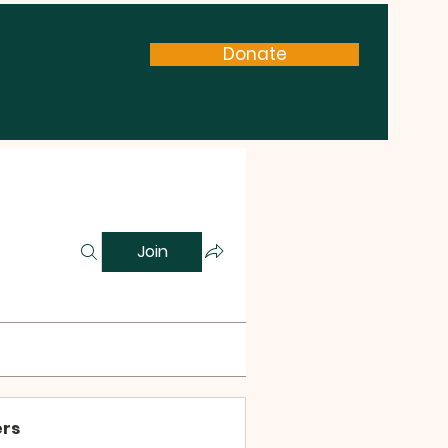
Donate
Join
rs