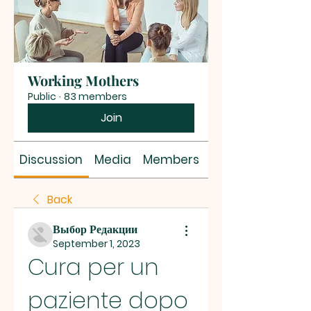
Working Mothers
Public
·
83 members
Join
Discussion
Media
Members
About
Back
Выбор Редакции
September 1, 2023
Cura per un 
paziente dopo 