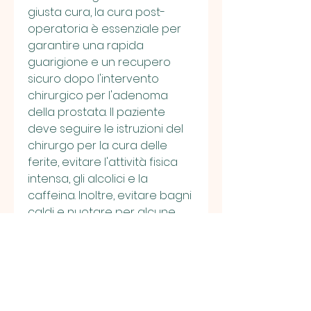
giusta cura, la cura post-
operatoria è essenziale per 
garantire una rapida 
guarigione e un recupero 
sicuro dopo l'intervento 
chirurgico per l'adenoma 
della prostata. Il paziente 
deve seguire le istruzioni del 
chirurgo per la cura delle 
ferite, evitare l'attività fisica 
intensa, gli alcolici e la 
caffeina. Inoltre, evitare bagni 
caldi e nuotare per alcune 
settimane e indossare 
biancheria intima pulita e 
confortevole.
3. Cambiamenti dietetici