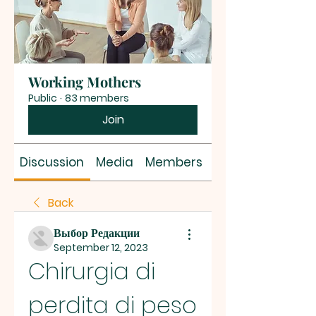
Working Mothers
Public
·
83 members
Join
Discussion
Media
Members
About
Back
Выбор Редакции
September 12, 2023
Chirurgia di 
perdita di peso 