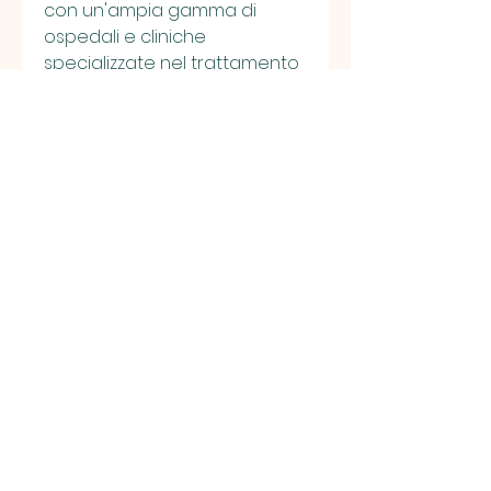
con un'ampia gamma di 
ospedali e cliniche 
specializzate nel trattamento 
dell'obesità. È importante 
cercare un chirurgo esperto 
e qualificato che possa 
guidare i pazienti attraverso il 
processo di selezione della 
procedura più adatta alle 
loro esigenze specifiche.
Considerazioni importanti 
sulla chirurgia di perdita di 
peso
Prima di sottoporsi a un 
intervento di chirurgia 
bariatrica, CA