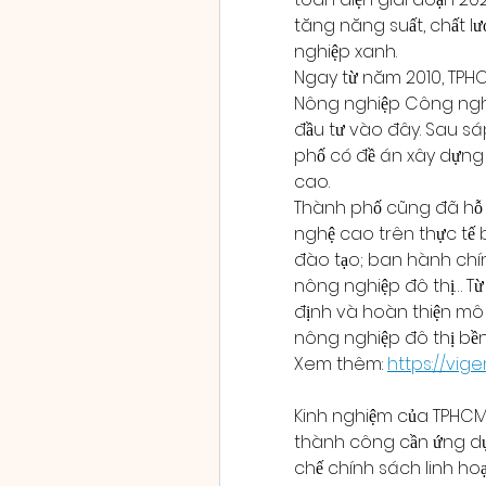
tăng năng suất, chất l
nghiệp xanh.
Ngay từ năm 2010, TPH
Nông nghiệp Công nghệ 
đầu tư vào đây. Sau sá
phố có đề án xây dựng
cao.
Thành phố cũng đã hỗ 
nghệ cao trên thực tế b
đào tạo; ban hành chín
nông nghiệp đô thị… Từ 
định và hoàn thiện mô 
nông nghiệp đô thị bền
Xem thêm: 
https://vi
Kinh nghiệm của TPHCM
thành công cần ứng dụn
chế chính sách linh hoạt