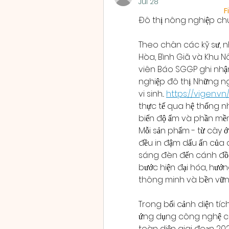
Jul 28
F
Đô thị nông nghiệp ch
Theo chân các kỹ sư, n
Hòa, Bình Giã và Khu 
viên Báo SGGP ghi nhậ
nghiệp đô thị. Những n
vi sinh... 
https://vigen.v
thực tế qua hệ thống nh
biến độ ẩm và phần mềm 
Mỗi sản phẩm - từ cây ớt
đều in đậm dấu ấn của 
sáng đèn đến cánh đồ
bước hiện đại hóa, hướn
thông minh và bền vữn
Trong bối cảnh diện tíc
ứng dụng công nghệ ca
toàn diện giai đoạn 202