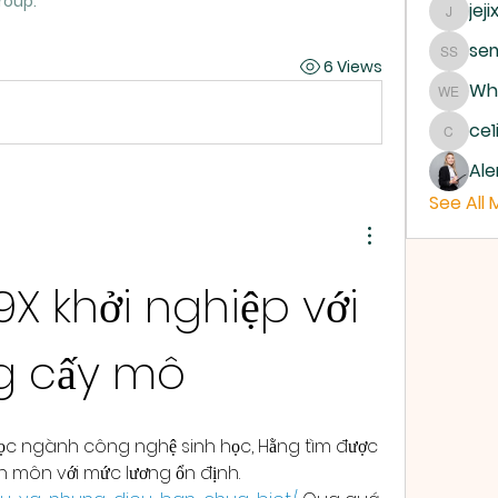
roup.
jeji
jejixo
sem
semab 
6 Views
Whe
Where 
ce1
ce1ict
Ale
See All
9X khởi nghiệp với 
g cấy mô
 học ngành công nghệ sinh học, Hằng tìm được 
công việc đúng chuyên môn với mức lương ổn định. 