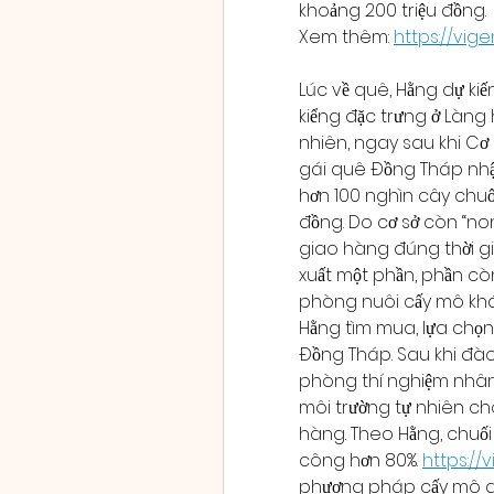
khoảng 200 triệu đồng.
Xem thêm: 
https://vi
Lúc về quê, Hằng dự kiế
kiểng đặc trưng ở Làng
nhiên, ngay sau khi Cơ 
gái quê Đồng Tháp nhận
hơn 100 nghìn cây chuối
đồng. Do cơ sở còn “non
giao hàng đúng thời gi
xuất một phần, phần cò
phòng nuôi cấy mô khác
Hằng tìm mua, lựa chọn 
Đồng Tháp. Sau khi đào 
phòng thí nghiệm nhân 
môi trường tự nhiên ch
hàng. Theo Hằng, chuối 
công hơn 80%. 
https://
phương pháp cấy mô gi