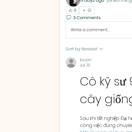
11 days ago
·
joined the g
0
3 Comments
Write a comment...
Sort by:
Newest
boon
Jul 31
Cô kỹ sư 
cây giốn
Sau khi tốt nghiệp Đại