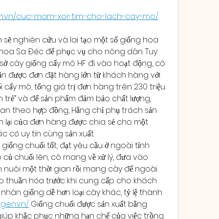
gen.vn/cuc-mam-xoi-tim-cho-lach-cay-mo/
n sẽ nghiên cứu và lai tạo một số giống hoa 
 hoa Sa Đéc để phục vụ cho nông dân. Tuy 
sở cây giống cấy mô HF đi vào hoạt động, cô 
 được đơn đặt hàng lớn từ khách hàng với 
 cấy mô, tổng giá trị đơn hàng trên 230 triệu 
 trẻ” và để sản phẩm đảm bảo chất lượng, 
an theo hợp đồng, Hằng chỉ phụ trách sản 
n lại của đơn hàng được chia sẻ cho một 
 có uy tín cùng sản xuất.
giống chuối tốt, đạt yêu cầu ở ngoài tỉnh 
củ chuối lên, cô mang về xử lý, đưa vào 
nuôi một thời gian rồi mang cây để ngoài 
o thuần hóa trước khi cung cấp cho khách 
nhân giống dễ hơn loại cây khác, tỷ lệ thành 
vigen.vn/
 Giống chuối được sản xuất bằng 
úp khắc phục những hạn chế của việc trồng 