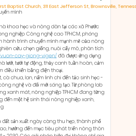
irst Baptist Church, 311 East Jefferson St, Brownsville, Tenne
uyển mình
hà khoa học và nông dân tại các xã Phước 
Nông nghiệp Công nghệ cao TPHCM, phóng 
n hành trình chuyển mình mạnh mẽ của nông 
ghiên cứu chọn giống, nuôi cấy mô, phân tích 
n/vuon-cay-giong-vigen/
 đã được ứng dụng 
à lưới, tưới tự động, thủy canh tuần hoàn, cảm 
điều khiển bằng điện thoại...
, cà chua, lan, nấm linh chi đến tảo sinh học - 
công nghệ và đổi mới sáng tạo. Từ phòng lab 
ng xanh mát, nông nghiệp TPHCM đang từng 
g đến một hệ sinh thái nông nghiệp xanh, 
g.
h đất sản xuất ngày càng thu hẹp, thành phố 
o, hướng đến mục tiêu phát triển nông thôn 
1 - 2030. Các giải pháp hiện đại không chỉ gia 