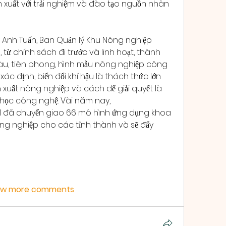
ản xuất với trải nghiệm và đào tạo nguồn nhân 
Anh Tuấn, Ban Quản lý Khu Nông nghiệp 
ừ chính sách đi trước và linh hoạt, thành 
àu, tiên phong, hình mẫu nông nghiệp công 
ác định, biến đổi khí hậu là thách thức lớn 
n xuất nông nghiệp và cách để giải quyết là 
liên kết ứng dụng khoa học công nghệ. Vài năm nay, 
 đã chuyển giao 66 mô hình ứng dụng khoa 
g nghiệp cho các tỉnh thành và sẽ đẩy 
ow more comments