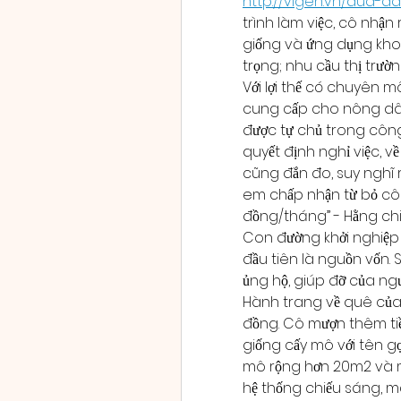
http://vigen.vn/dua-
trình làm việc, cô nhận
giống và ứng dụng kho
trọng; nhu cầu thị trườn
Với lợi thế có chuyên
cung cấp cho nông dân 
được tự chủ trong công 
quyết định nghỉ việc, v
cũng đắn đo, suy nghĩ r
em chấp nhận từ bỏ công
đồng/tháng” - Hằng chi
Con đường khởi nghiệp 
đầu tiên là nguồn vốn. 
ủng hộ, giúp đỡ của ngườ
Hành trang về quê của 
đồng. Cô mượn thêm tiề
giống cấy mô với tên gọ
mô rộng hơn 20m2 và mu
hệ thống chiếu sáng, máy