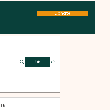
Donate
Join
rs