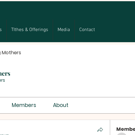
s
TIthes & Offerings
Media
Contact
g Mothers
hers
rs
Members
About
Membe