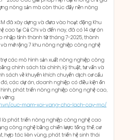
ượng nông sản mà còn thúc đẩy nền nông 
CM đã xây dựng và đưa vào hoạt động Khu 
cao tại Củ Chi và đến nay, đã có 14 dự án 
p nhập tỉnh thành từ tháng 7-2025, thành 
 và mở rộng 7 khu nông nghiệp công nghệ 
trợ các mô hình sản xuất nông nghiệp công 
ằng chính sách tài chính, kỹ thuật, tư vấn và 
h sách về khuyến khích chuyển dịch cơ cấu 
đó, các dự án, doanh nghiệp có điều kiện ổn 
hình, phát triển nông nghiệp công nghệ cao, 
 vững.
gen.vn/cuc-mam-xoi-vang-cho-lach-cay-mo/
 là phát triển nông nghiệp công nghệ cao 
g công nghệ bằng chiến lược tổng thể, cơ 
, hợp tác liên vùng, phát triển hệ sinh thái 