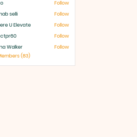
xo
Follow
ab selli
Follow
selli
re U Elevate
Follow
U Elevate
ictpr60
Follow
pr60
na Walker
Follow
 Members (83)