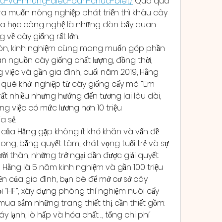
dau-va-nhung-dieu-ban-chua-biet/
 Qua quá 
 ra muốn nông nghiệp phát triển thì khâu cây 
a học công nghệ là những đòn bẩy quan 
g về cây giống rất lớn.
 môn, kinh nghiệm cùng mong muốn góp phần 
nguồn cây giống chất lượng, đồng thời, 
việc và gần gia đình, cuối năm 2019, Hằng 
ề quê khởi nghiệp từ cây giống cấy mô. “Em 
ất nhiều nhưng hướng đến tương lai lâu dài, 
 việc có mức lương hơn 10 triệu 
a sẻ.
của Hằng gặp không ít khó khăn và vấn đề 
Song, bằng quyết tâm, khát vọng tuổi trẻ và sự 
i thân, những trở ngại dần được giải quyết. 
Hằng là 5 năm kinh nghiệm và gần 100 triệu 
n của gia đình, bạn bè để mở cơ sở cây 
i “HF”; xây dựng phòng thí nghiệm nuôi cấy 
a sắm những trang thiết thị cần thiết gồm: 
 lạnh, lò hấp và hóa chất…, tổng chi phí 