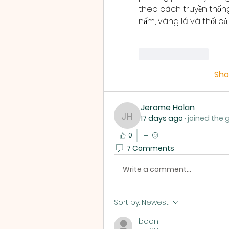
theo cách truyền thống
nấm, vàng lá và thối củ
Like
Reply
Sh
Jerome Holan
17 days ago
·
joined the 
Jerome Holan
0
7 Comments
Write a comment...
Sort by:
Newest
boon