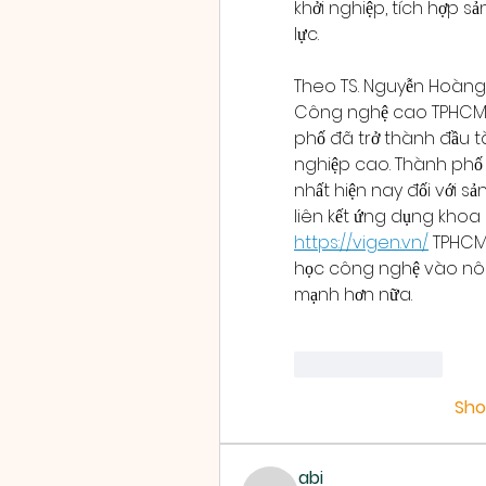
khởi nghiệp, tích hợp s
lực.
Theo TS. Nguyễn Hoàng 
Công nghệ cao TPHCM, t
phố đã trở thành đầu t
nghiệp cao. Thành phố x
nhất hiện nay đối với sả
https://vigen.vn/
 TPHCM
học công nghệ vào nôn
mạnh hơn nữa.
Like
Reply
Sh
abi