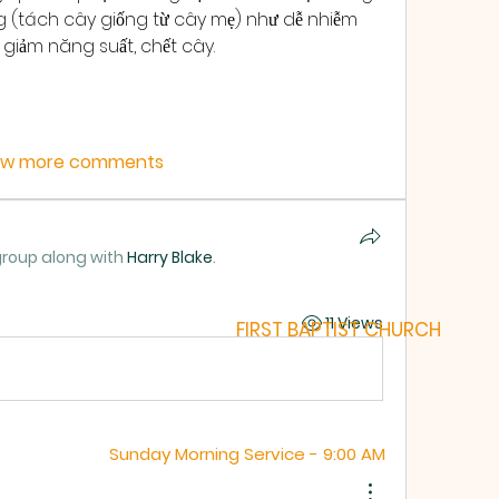
 (tách cây giống từ cây mẹ) như dễ nhiễm 
, giảm năng suất, chết cây.
ow more comments
group along with
Harry Blake
.
11 Views
FIRST BAPTIST CHURCH
Sunday Morning Service - 9:00 AM