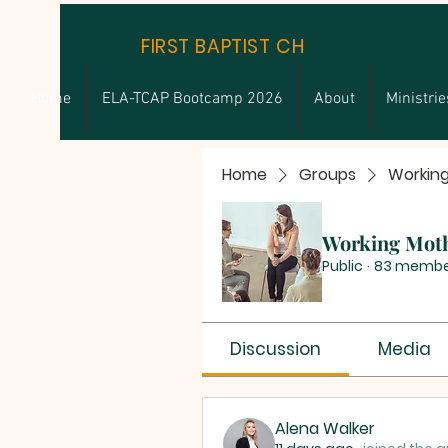
FIRST BAPTIST CHURCH
Home
ELA-TCAP Bootcamp 2026
About
Ministrie
Home
Groups
Workin
Working Mot
Public
·
83 membe
Discussion
Media
Alena Walker