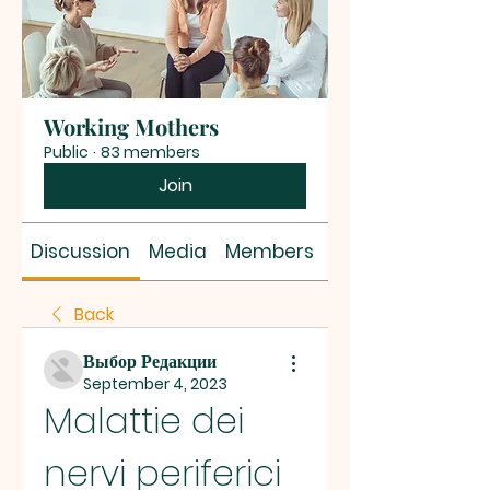
Working Mothers
Public
·
83 members
Join
Discussion
Media
Members
About
Back
Выбор Редакции
September 4, 2023
Malattie dei 
nervi periferici 