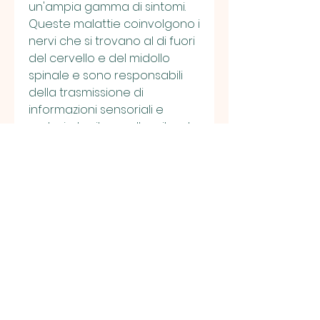
un'ampia gamma di sintomi. 
Queste malattie coinvolgono i 
nervi che si trovano al di fuori 
del cervello e del midollo 
spinale e sono responsabili 
della trasmissione di 
informazioni sensoriali e 
motorie tra il cervello e il resto 
del corpo.
<b>Sintomi delle malattie dei 
nervi periferici</b>
I sintomi delle malattie dei 
nervi periferici possono 
variare a seconda della 
causa specifica della malattia 
e del nervo coinvolto. In 
generale, alterazioni della 