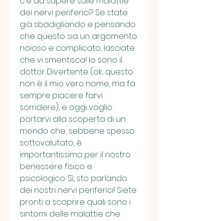
c'è da sapere sulle malattie 
dei nervi periferici? Se state 
già sbadigliando e pensando 
che questo sia un argomento 
noioso e complicato, lasciate 
che vi smentisca! Io sono il 
dottor Divertente (ok, questo 
non è il mio vero nome, ma fa 
sempre piacere farvi 
sorridere), e oggi voglio 
portarvi alla scoperta di un 
mondo che, sebbene spesso 
sottovalutato, è 
importantissimo per il nostro 
benessere fisico e 
psicologico. Sì, sto parlando 
dei nostri nervi periferici! Siete 
pronti a scoprire quali sono i 
sintomi delle malattie che 